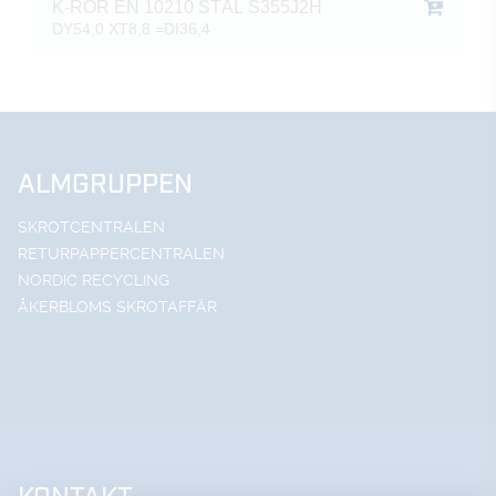
K-RÖR EN 10210 STÅL S355J2H
DY54,0 XT8,8 =DI36,4
ALMGRUPPEN
SKROTCENTRALEN
RETURPAPPERCENTRALEN
NORDIC RECYCLING
ÅKERBLOMS SKROTAFFÄR