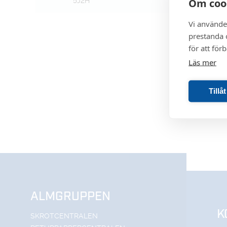
Om coo
5J2H
Vi använde
prestanda o
för att för
Läs mer
Tillå
ALMGRUPPEN
K
SKROTCENTRALEN