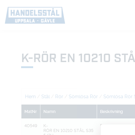
K-RÖR EN 10210 ST
Hem
/
Stål
/
Rör
/
Sömlösa Rör
/
Sömlösa Rör 
MatNr
Namn
Beskrivning
40549
K-
DY60,3 XT4,0
RÖR EN 10210 STÅL S35
=DI52,3