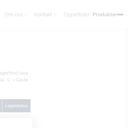
Om oss
Kontakt
Öppettider
Produkter
agerförd vara
la
G
= Gävle
Lagerstatus
U
G