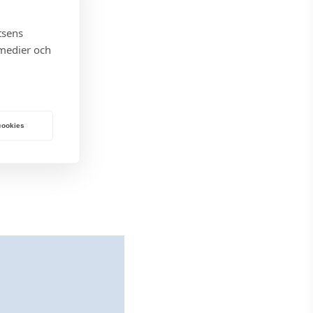
tsens
 medier och
 cookies