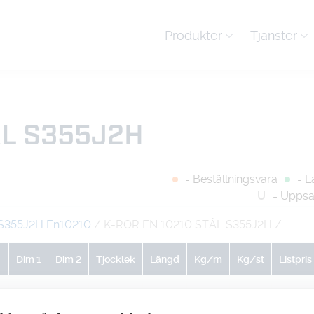
Produkter
Tjänster
ÅL S355J2H
= Beställningsvara
= L
U
= Uppsa
S355J2H En10210
/ K-RÖR EN 10210 STÅL S355J2H
/
Dim 1
Dim 2
Tjocklek
Längd
Kg/m
Kg/st
Listpris
0
0
0
1
5.55
5.55
-