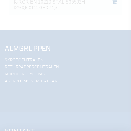
K-RÖR EN 10210 STÅL S355J2H
DY63,5 XT11,0 =DI41,5
ALMGRUPPEN
SKROTCENTRALEN
RETURPAPPERCENTRALEN
NORDIC RECYCLING
ÅKERBLOMS SKROTAFFÄR