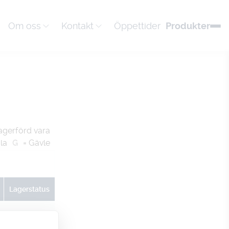
Om oss
Kontakt
Öppettider
Produkter
agerförd vara
la
G
= Gävle
Lagerstatus
U
G