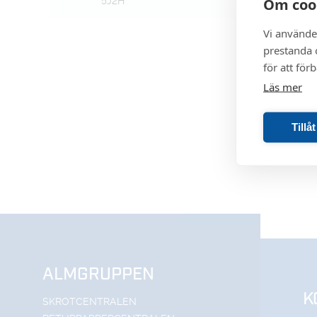
Om coo
5J2H
Vi använde
prestanda o
för att för
Läs mer
Tillå
ALMGRUPPEN
K
SKROTCENTRALEN