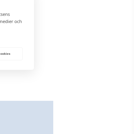
tsens
 medier och
 cookies