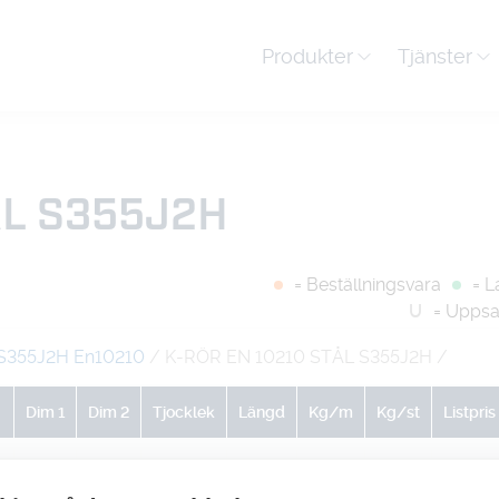
Produkter
Tjänster
ÅL S355J2H
= Beställningsvara
= L
U
= Uppsa
S355J2H En10210
/ K-RÖR EN 10210 STÅL S355J2H
/
Dim 1
Dim 2
Tjocklek
Längd
Kg/m
Kg/st
Listpris
0
0
0
1
6.26
6.26
-