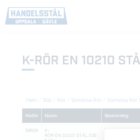
K-RÖR EN 10210 ST
Hem
/
Stål
/
Rör
/
Sömlösa Rör
/
Sömlösa Rör 
MatNr
Namn
Beskrivning
59629
K-
DY82,5 XT3,2
RÖR EN 10210 STÅL S35
=DI76,1