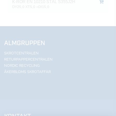
K-RÖR EN 10210 STÅL S355J2H
DY25,0 XT5,0 =DI15,0
ALMGRUPPEN
SKROTCENTRALEN
RETURPAPPERCENTRALEN
NORDIC RECYCLING
ÅKERBLOMS SKROTAFFÄR