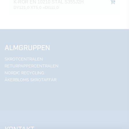
K-RÖR EN 10210 STÅL S355J2H
DY121,0 XT5,0 =DI111,0
ALMGRUPPEN
SKROTCENTRALEN
RETURPAPPERCENTRALEN
NORDIC RECYCLING
ÅKERBLOMS SKROTAFFÄR