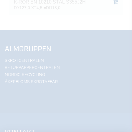
K-RÖR EN 10210 STÅL S355J2H
DY127,0 XT4,5 =DI118,0
ALMGRUPPEN
SKROTCENTRALEN
RETURPAPPERCENTRALEN
NORDIC RECYCLING
ÅKERBLOMS SKROTAFFÄR