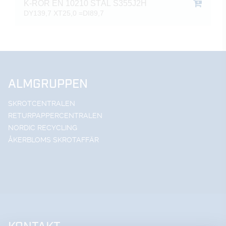
K-RÖR EN 10210 STÅL S355J2H
DY139,7 XT25,0 =DI89,7
ALMGRUPPEN
SKROTCENTRALEN
RETURPAPPERCENTRALEN
NORDIC RECYCLING
ÅKERBLOMS SKROTAFFÄR