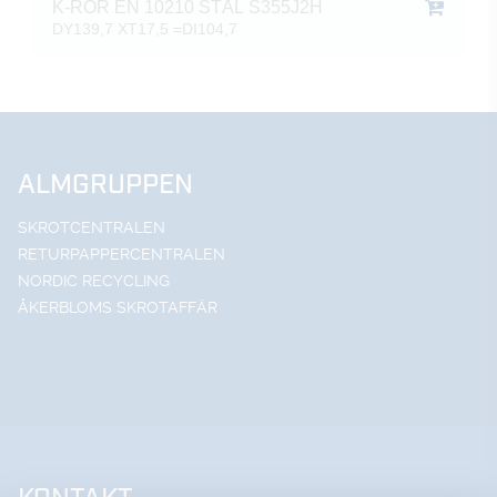
K-RÖR EN 10210 STÅL S355J2H
DY139,7 XT17,5 =DI104,7
ALMGRUPPEN
SKROTCENTRALEN
RETURPAPPERCENTRALEN
NORDIC RECYCLING
ÅKERBLOMS SKROTAFFÄR