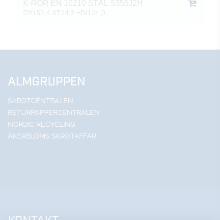
K-RÖR EN 10210 STÅL S355J2H
DY152,4 XT14,2 =DI124,0
ALMGRUPPEN
SKROTCENTRALEN
RETURPAPPERCENTRALEN
NORDIC RECYCLING
ÅKERBLOMS SKROTAFFÄR