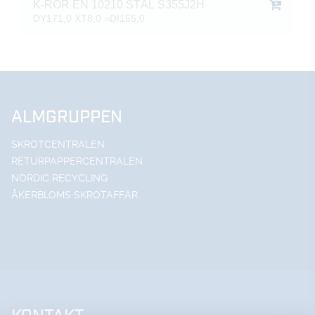
K-RÖR EN 10210 STÅL S355J2H
DY171,0 XT8,0 =DI155,0
ALMGRUPPEN
SKROTCENTRALEN
RETURPAPPERCENTRALEN
NORDIC RECYCLING
ÅKERBLOMS SKROTAFFÄR