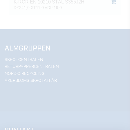
K-RÖR EN 10210 STÅL S355J2H
DY241,0 XT11,0 =DI219,0
ALMGRUPPEN
SKROTCENTRALEN
RETURPAPPERCENTRALEN
NORDIC RECYCLING
ÅKERBLOMS SKROTAFFÄR