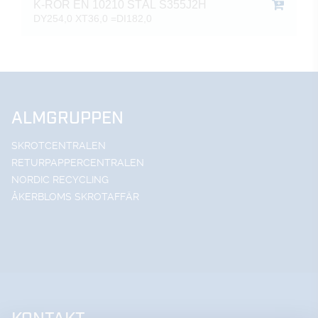
K-RÖR EN 10210 STÅL S355J2H
DY254,0 XT36,0 =DI182,0
ALMGRUPPEN
SKROTCENTRALEN
RETURPAPPERCENTRALEN
NORDIC RECYCLING
ÅKERBLOMS SKROTAFFÄR