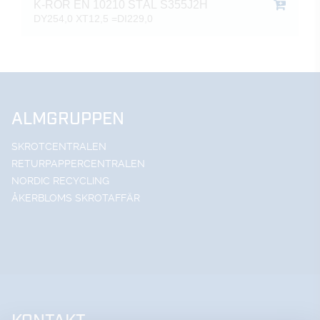
K-RÖR EN 10210 STÅL S355J2H
DY254,0 XT12,5 =DI229,0
ALMGRUPPEN
SKROTCENTRALEN
RETURPAPPERCENTRALEN
NORDIC RECYCLING
ÅKERBLOMS SKROTAFFÄR