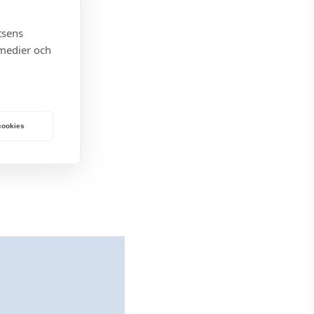
tsens
 medier och
 cookies