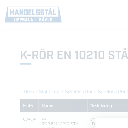
K-RÖR EN 10210 ST
Hem
/
Stål
/
Rör
/
Sömlösa Rör
/
Sömlösa Rör 
MatNr
Namn
Beskrivning
80404
K-
DY298,5 XT16,0
RÖR EN 10210 STÅL
=DI266,5