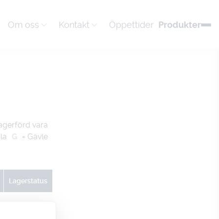
Om oss
Kontakt
Öppettider
Produkter
agerförd vara
la
G
= Gävle
Lagerstatus
U
G