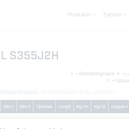
Produkter
Tjänster
ÅL S355J2H
= Beställningsvara
= L
U
= Uppsa
S355J2H En10210
/ K-RÖR EN 10210 STÅL S355J2H
/
Dim 1
Dim 2
Tjocklek
Längd
Kg/m
Kg/st
Listpris
0
0
0
1
111
111
-