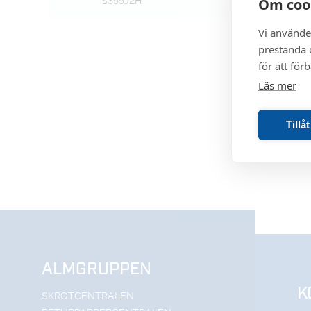
Om coo
S355J2H
Vi använde
prestanda o
för att för
Läs mer
Tillå
ALMGRUPPEN
K
SKROTCENTRALEN