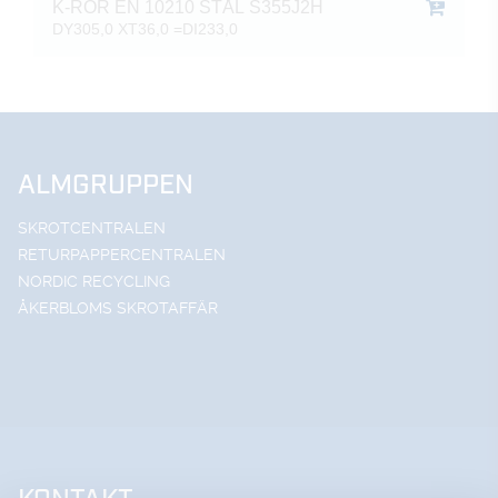
K-RÖR EN 10210 STÅL S355J2H
DY305,0 XT36,0 =DI233,0
ALMGRUPPEN
SKROTCENTRALEN
RETURPAPPERCENTRALEN
NORDIC RECYCLING
ÅKERBLOMS SKROTAFFÄR