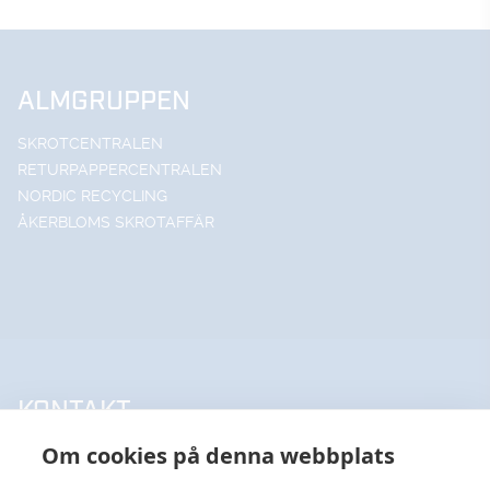
ALMGRUPPEN
SKROTCENTRALEN
RETURPAPPERCENTRALEN
NORDIC RECYCLING
ÅKERBLOMS SKROTAFFÄR
KONTAKT
Om cookies på denna webbplats
UPPSALA HANDELSSTÅL AB
018-18 65 60