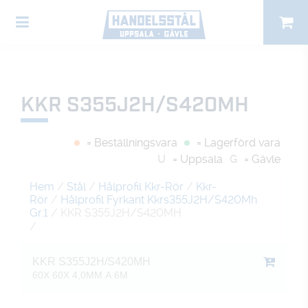
KKR S355J2H/S420MH
= Beställningsvara
= Lagerförd vara
U
= Uppsala
G
= Gävle
Hem
/
Stål
/
Hålprofil Kkr-Rör
/
Kkr-
Rör
/
Hålprofil Fyrkant Kkrs355J2H/S420Mh
Gr.1
/ KKR S355J2H/S420MH
/
KKR S355J2H/S420MH
60X 60X 4,0MM A 6M