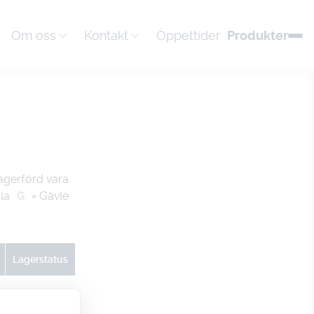
Om oss
Kontakt
Öppettider
Produkter
agerförd vara
la
G
= Gävle
Lagerstatus
U
G