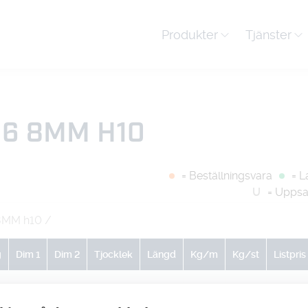
Produkter
Tjänster
06 8MM H10
= Beställningsvara
= L
U
= Uppsa
8MM h10
/
g
Dim 1
Dim 2
Tjocklek
Längd
Kg/m
Kg/st
Listpris
0
0
0
0
0.4
1.287
-