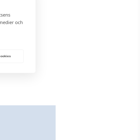
tsens
 medier och
 cookies