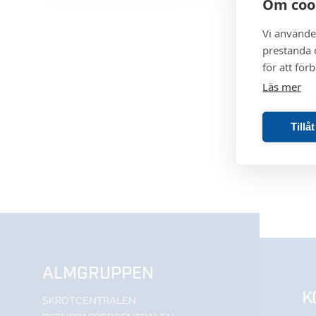
Om coo
Vi använde
prestanda o
för att för
Läs mer
Tillå
ALMGRUPPEN
K
SKROTCENTRALEN