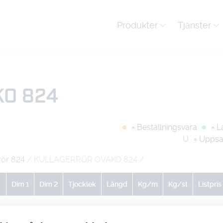
Produkter
Tjänster
O 824
= Beställningsvara
= L
U
= Uppsa
rör 824
/ KULLAGERRÖR OVAKO 824
/
Dim 1
Dim 2
Tjocklek
Längd
Kg/m
Kg/st
Listpris
0
0
0
1
50.8
50.8
-