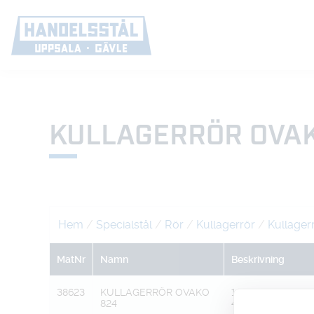
KULLAGERRÖR OVAK
Hem
/
Specialstål
/
Rör
/
Kullagerrör
/
Kullager
MatNr
Namn
Beskrivning
38623
KULLAGERRÖR OVAKO
10050 102,2 X
824
47,0