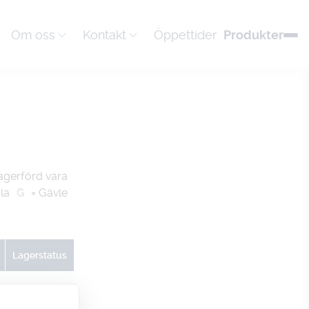
Om oss
Kontakt
Öppettider
Produkter
agerförd vara
la
G
= Gävle
Lagerstatus
U
G