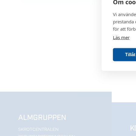
Om coo
Vi använde
prestanda o
för att för
Läs mer
Tillå
ALMGRUPPEN
K
SKROTCENTRALEN