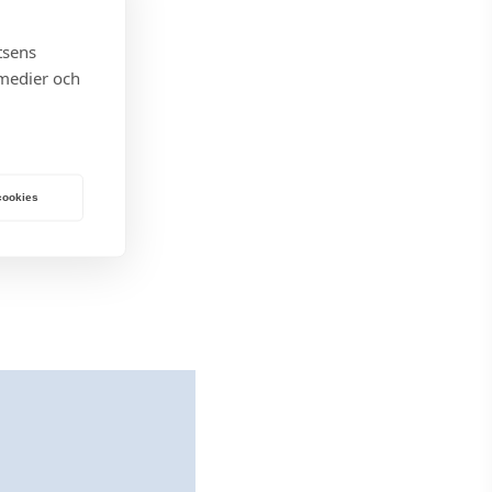
tsens
 medier och
 cookies