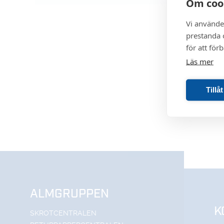
Om coo
Vi använde
prestanda o
för att för
Läs mer
Tillå
ALMGRUPPEN
K
SKROTCENTRALEN