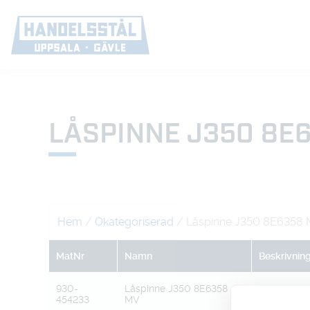
LÅSPINNE J350 8E
Hem
/
Okategoriserad
/ Låspinne J350 8E6358
MatNr
Namn
Beskrivnin
930-
Låspinne J350 8E6358
454233
MV