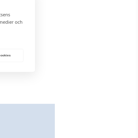
tsens
 medier och
 cookies