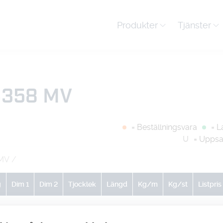
Produkter
Tjänster
6358 MV
= Beställningsvara
= L
U
= Uppsa
 MV
/
g
Dim 1
Dim 2
Tjocklek
Längd
Kg/m
Kg/st
Listpris
0
0
0
0
0
0
-