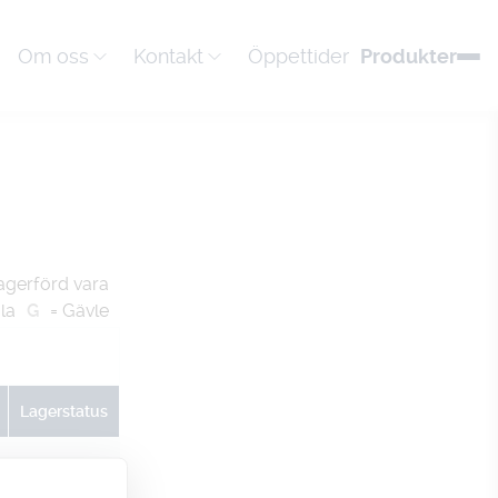
Om oss
Kontakt
Öppettider
Produkter
agerförd vara
la
G
= Gävle
Lagerstatus
U
G