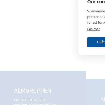
Om coo
Vi använde
prestanda o
för att för
Läs mer
Tillå
ALMGRUPPEN
K
SKROTCENTRALEN