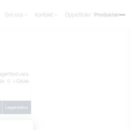
Om oss
Kontakt
Öppettider
Produkter
agerförd vara
la
G
= Gävle
Lagerstatus
U
G