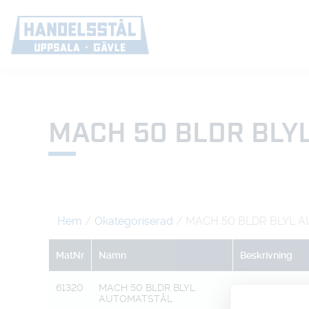
MACH 50 BLDR BLY
Hem
/
Okategoriserad
/ MACH 50 BLDR BLYL 
MatNr
Namn
Beskrivning
61320
MACH 50 BLDR BLYL
10MM 6-KANT
AUTOMATSTÅL
H11