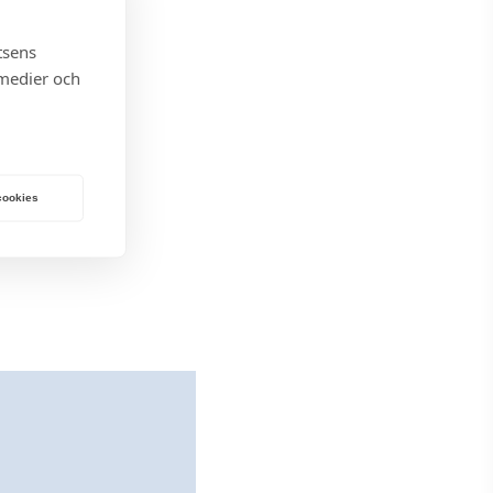
tsens
 medier och
 cookies