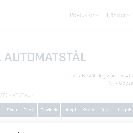
Produkter
Tjänster
L AUTOMATSTÅL
= Beställningsvara
= L
U
= Uppsa
AUTOMATSTÅL
/
Dim 1
Dim 2
Tjocklek
Längd
Kg/m
Kg/st
Listpris
0
0
0
0
0.68
0
-