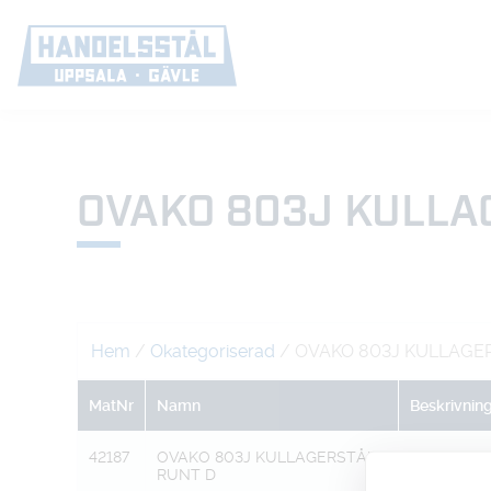
OVAKO 803J KULLA
Hem
/
Okategoriserad
/ OVAKO 803J KULLAGE
MatNr
Namn
Beskrivnin
42187
OVAKO 803J KULLAGERSTÅL
R 13MM DR
RUNT D