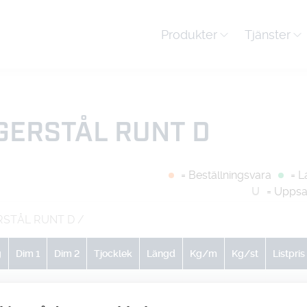
Produkter
Tjänster
GERSTÅL RUNT D
= Beställningsvara
= L
U
= Uppsa
RSTÅL RUNT D
/
g
Dim 1
Dim 2
Tjocklek
Längd
Kg/m
Kg/st
Listpris
0
0
0
0
1.04
0
-