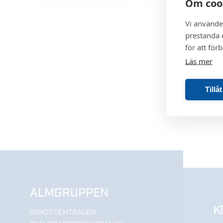
Om coo
Vi använde
prestanda o
för att för
Läs mer
Tillå
ALMGRUPPEN
K
SKROTCENTRALEN