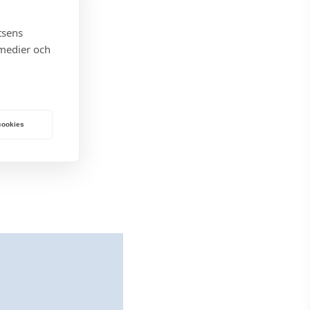
tsens
 medier och
 cookies