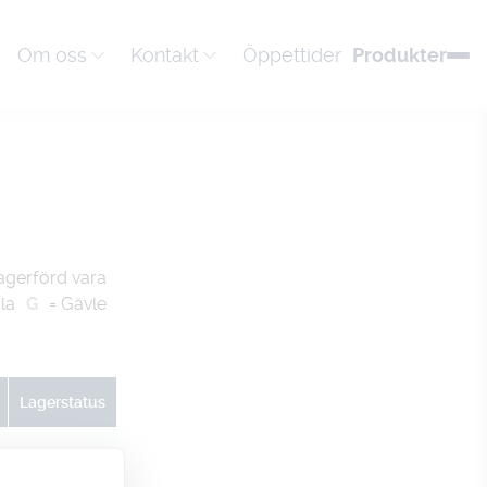
Om oss
Kontakt
Öppettider
Produkter
agerförd vara
la
G
= Gävle
Lagerstatus
U
G