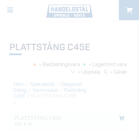
PLATTSTÅNG C45E
= Beställningsvara
= Lagerförd vara
U
= Uppsala
G
= Gävle
Hem
/
Specialstål
/
Olegerad
Stång
/
Varmvalsat
/
Plattstång
C45E
/ PLATTSTÅNG C45E
/
PLATTSTÅNG C45E
150 X 50