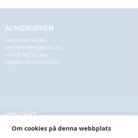
ALMGRUPPEN
SKROTCENTRALEN
RETURPAPPERCENTRALEN
NORDIC RECYCLING
ÅKERBLOMS SKROTAFFÄR
KONTAKT
Om cookies på denna webbplats
UPPSALA HANDELSSTÅL AB
018-18 65 60