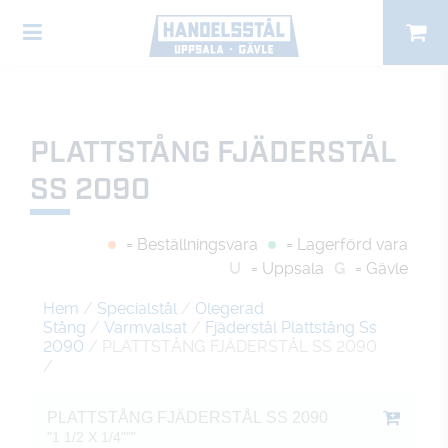
PLATTSTÅNG FJÄDERSTÅL
SS 2090
= Beställningsvara
= Lagerförd vara
U
= Uppsala
G
= Gävle
Hem
/
Specialstål
/
Olegerad
Stång
/
Varmvalsat
/
Fjäderstål Plattstång Ss
2090
/ PLATTSTÅNG FJÄDERSTÅL SS 2090
/
PLATTSTÅNG FJÄDERSTÅL SS 2090
"1 1/2 X 1/4"""