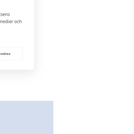
tsens
 medier och
 cookies