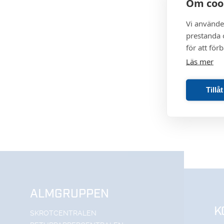
Om coo
Vi använde
prestanda o
för att för
Läs mer
Tillå
ALMGRUPPEN
K
SKROTCENTRALEN