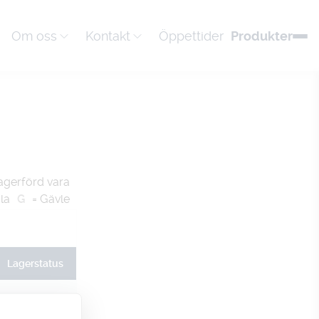
Om oss
Kontakt
Öppettider
Produkter
agerförd vara
la
G
= Gävle
Lagerstatus
U
G