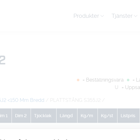
Produkter
Tjänster
2
= Beställningsvara
= L
U
= Uppsa
55J2 <150 Mm Bredd
/ PLATTSTÅNG S355J2
/
im 1
Dim 2
Tjocklek
Längd
Kg/m
Kg/st
Listpris
0
0
10
0
6.28
37.68
-