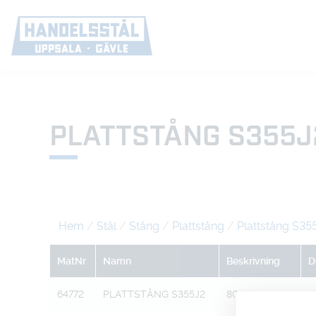
PLATTSTÅNG S355J
Hem
/
Stål
/
Stång
/
Plattstång
/
Plattstång S3
MatNr
Namn
Beskrivning
D
64772
PLATTSTÅNG S355J2
80 X 10 L=6M
8