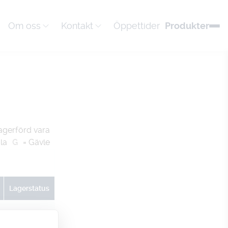
Om oss
Kontakt
Öppettider
Produkter
agerförd vara
la
G
= Gävle
Lagerstatus
U
G