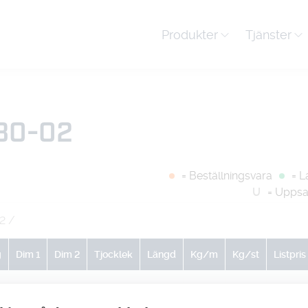
Produkter
Tjänster
30-02
= Beställningsvara
= L
U
= Uppsa
2
/
g
Dim 1
Dim 2
Tjocklek
Längd
Kg/m
Kg/st
Listpris
0
0
0
0
0.55
1
-