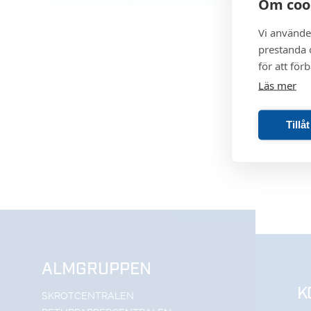
Om coo
Vi använde
prestanda o
för att för
Läs mer
Tillå
ALMGRUPPEN
K
SKROTCENTRALEN