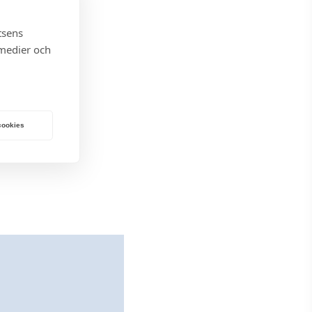
tsens
 medier och
 cookies