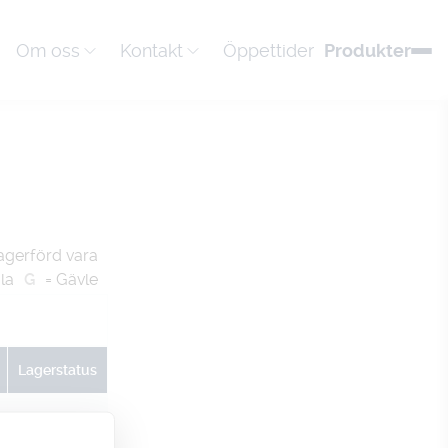
Om oss
Kontakt
Öppettider
Produkter
agerförd vara
la
G
= Gävle
Lagerstatus
U
G