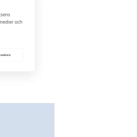
tsens
 medier och
 cookies