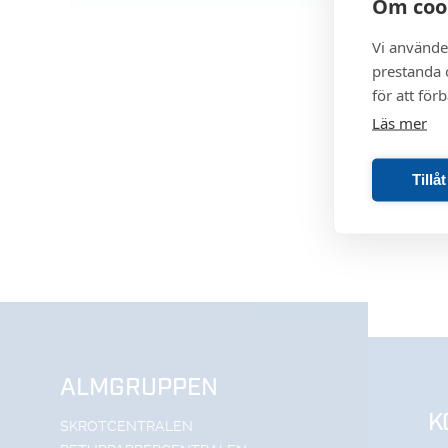
Om coo
Vi använde
prestanda o
för att för
Läs mer
Tillå
ALMGRUPPEN
K
SKROTCENTRALEN