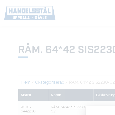
RÅM. 64*42 SIS223
Hem
/
Okategoriserad
/ RÅM. 64*42 SIS2230-02
MatNr
Namn
Beskrivnin
9010-
RÅM. 64*42 SIS2230-
6442230
02