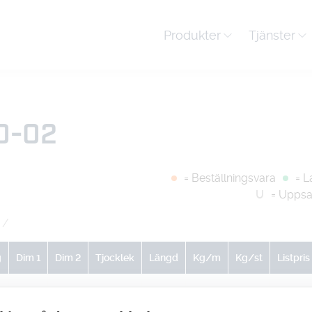
Produkter
Tjänster
0-02
= Beställningsvara
= L
U
= Uppsa
/
g
Dim 1
Dim 2
Tjocklek
Längd
Kg/m
Kg/st
Listpris
0
0
0
0
21.24
1
-