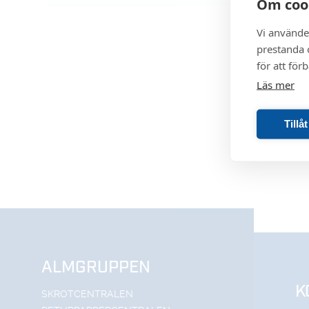
Om coo
Vi använde
prestanda o
för att för
Läs mer
Tillå
ALMGRUPPEN
K
SKROTCENTRALEN