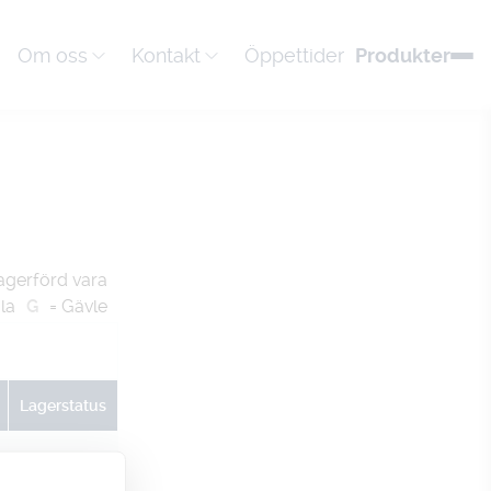
Om oss
Kontakt
Öppettider
Produkter
agerförd vara
la
G
= Gävle
Lagerstatus
U
G