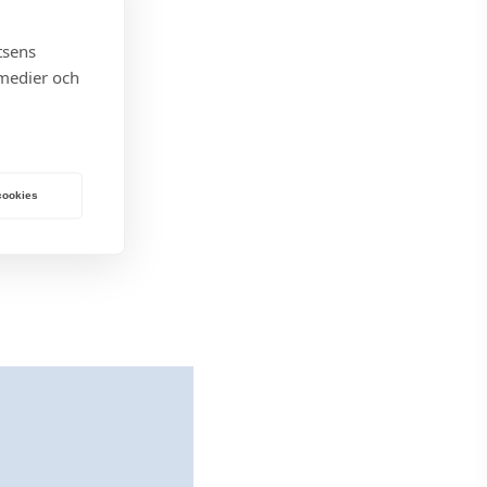
tsens
 medier och
 cookies