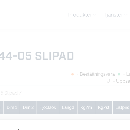
Produkter
Tjänster
244-05 SLIPAD
= Beställningsvara
= L
U
= Uppsa
5 Slipad
/
g
Dim 1
Dim 2
Tjocklek
Längd
Kg/m
Kg/st
Listpris
0
0
0
0
6.35
1
-