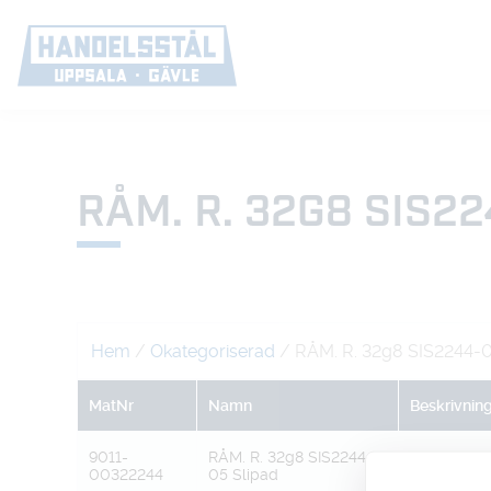
RÅM. R. 32G8 SIS2
Hem
/
Okategoriserad
/ RÅM. R. 32g8 SIS2244-0
MatNr
Namn
Beskrivnin
9011-
RÅM. R. 32g8 SIS2244-
00322244
05 Slipad