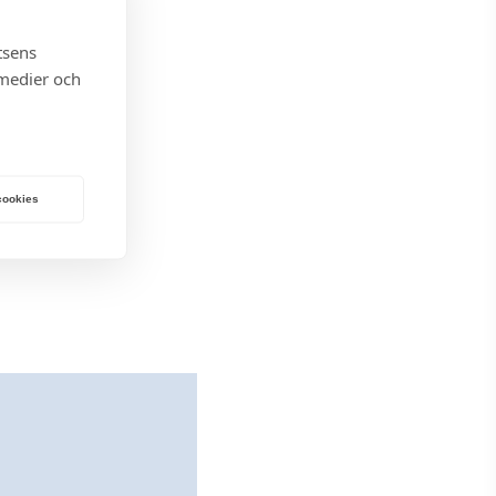
U
G
tsens
 medier och
 cookies