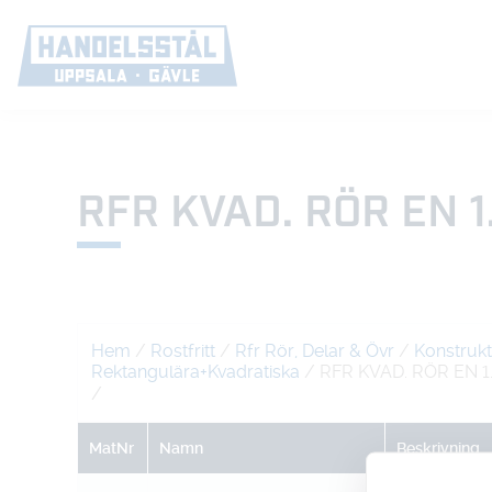
RFR KVAD. RÖR EN 1.
Hem
/
Rostfritt
/
Rfr Rör, Delar & Övr
/
Konstrukt
Rektangulära+Kvadratiska
/ RFR KVAD. RÖR EN 1.
/
MatNr
Namn
Beskrivning