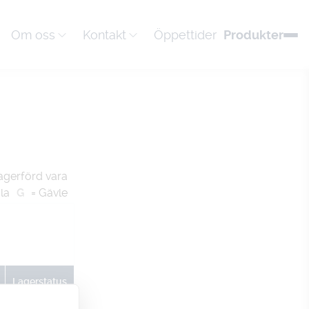
Om oss
Kontakt
Öppettider
Produkter
agerförd vara
la
G
= Gävle
Lagerstatus