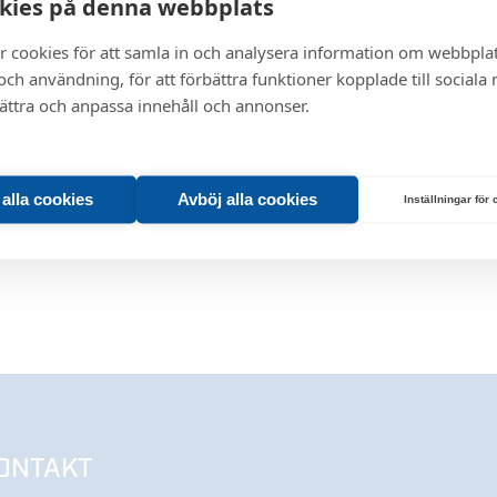
kies på denna webbplats
0
0
0
0
5.491
0
-
r cookies för att samla in och analysera information om webbpla
ch användning, för att förbättra funktioner kopplade till sociala
bättra och anpassa innehåll och annonser.
t alla cookies
Avböj alla cookies
Inställningar för
ONTAKT