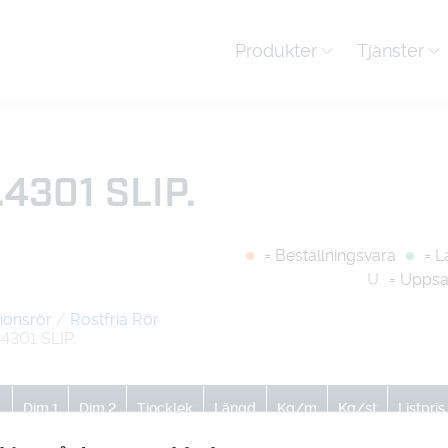
Produkter
Tjänster
4301 SLIP.
= Beställningsvara
= L
U
= Uppsa
ionsrör
/
Rostfria Rör
4301 SLIP.
Dim 1
Dim 2
Tjocklek
Längd
Kg/m
Kg/st
Listpris