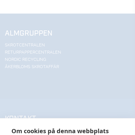
ALMGRUPPEN
SKROTCENTRALEN
RETURPAPPERCENTRALEN
NORDIC RECYCLING
ÅKERBLOMS SKROTAFFÄR
KONTAKT
Om cookies på denna webbplats
UPPSALA HANDELSSTÅL AB