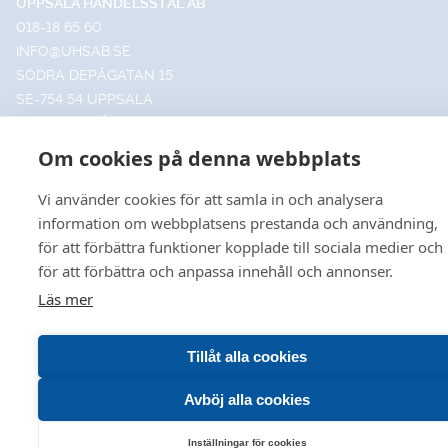
UPPSALA HANDELSSTÅL AB
018-18 65 60
INFO@UHSAB.SE
SÖDRA DEPÅGATAN 15
SE-754 54 UPPSALA
HANDELSSTÅL I GÄVLE AB
026-495 99 00
Om cookies på denna webbplats
INFO@HANDELSSTALGAVLE.SE
TRUTVÄGEN 4
Vi använder cookies för att samla in och analysera
803 09 GÄVLE
information om webbplatsens prestanda och användning,
för att förbättra funktioner kopplade till sociala medier och
för att förbättra och anpassa innehåll och annonser.
Läs mer
© 2026 Uppsala • Gävle
VÅR HEMSIDA ANVÄNDER COOKIES FÖR FÖRBÄTTRA
Leveransvillkor
•
Försäljningsvillkor
•
Produktkataloger
Tillåt alla cookies
ANVÄNDBARHET OCH ÖKAD RELEVANS INOM
MARKNADSFÖRING FÖR DIG. VILL DU LÄSA OM HUR V
Avböj alla cookies
HANTERAR COOKIES KAN DU GÖRA DET
HÄR
.
Inställningar för cookies