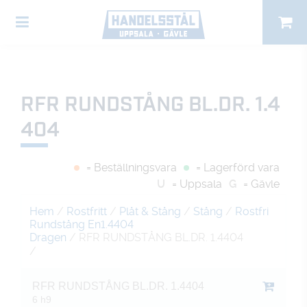
RFR RUNDSTÅNG BL.DR. 1.4
404
= Beställningsvara
= Lagerförd vara
U
= Uppsala
G
= Gävle
Hem
/
Rostfritt
/
Plåt & Stång
/
Stång
/
Rostfri
Rundstång En1.4404
Dragen
/ RFR RUNDSTÅNG BL.DR. 1.4404
/
RFR RUNDSTÅNG BL.DR. 1.4404
6 h9