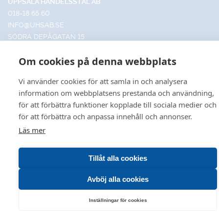
UPPSALA HANDELSSTÅL AB
018-18 65 60
INFO@UHSAB.SE
SÖDRA DEPÅGATAN 15
SE-754 54 UPPSALA
Om cookies på denna webbplats
HANDELSSTÅL I GÄVLE AB
026-495 99 00
Vi använder cookies för att samla in och analysera
INFO@HANDELSSTALGAVLE.SE
information om webbplatsens prestanda och användning,
TRUTVÄGEN 4
för att förbättra funktioner kopplade till sociala medier och
803 09 GÄVLE
för att förbättra och anpassa innehåll och annonser.
Läs mer
VÅR HEMSIDA ANVÄNDER COOKIES FÖR FÖRBÄTTRAD
© 2026 Uppsala • Gävle
Tillåt alla cookies
ANVÄNDBARHET OCH ÖKAD RELEVANS INOM
Leveransvillkor
•
Försäljningsvillkor
•
Produktkataloger
MARKNADSFÖRING FÖR DIG. VILL DU LÄSA OM HUR VI
Avböj alla cookies
HANTERAR COOKIES KAN DU GÖRA DET
HÄR
.
Inställningar för cookies
DET ÄR OK!