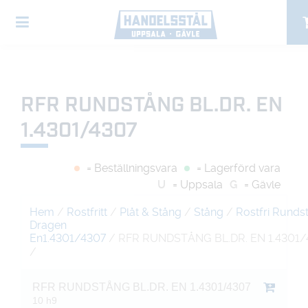
RFR RUNDSTÅNG BL.DR. EN
1.4301/4307
= Beställningsvara
= Lagerförd vara
U
= Uppsala
G
= Gävle
Hem
/
Rostfritt
/
Plåt & Stång
/
Stång
/
Rostfri Runds
Dragen
En1.4301/4307
/ RFR RUNDSTÅNG BL.DR. EN 1.4301/
/
RFR RUNDSTÅNG BL.DR. EN 1.4301/4307
10 h9