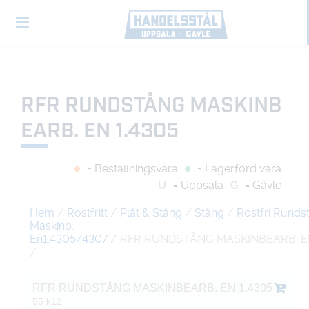
RFR RUNDSTÅNG MASKINB
EARB. EN 1.4305
= Beställningsvara
= Lagerförd vara
U
= Uppsala
G
= Gävle
Hem
/
Rostfritt
/
Plåt & Stång
/
Stång
/
Rostfri Runds
Maskinb.
En1.4305/4307
/ RFR RUNDSTÅNG MASKINBEARB. EN
/
RFR RUNDSTÅNG MASKINBEARB. EN 1.4305
55 k12