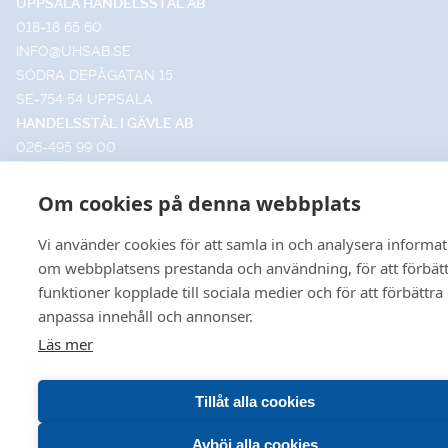
UPPSALA HANDELSSTÅL AB
018-18 65 60
INFO@UHSAB.SE
SÖDRA DEPÅGATAN 15
SE-754 54 UPPSALA
HANDELSSTÅL I GÄVLE AB
026-495 99 00
INFO@HANDELSSTALGAVLE.SE
TRUTVÄGEN 4
Om cookies på denna webbplats
803 09 GÄVLE
Vi använder cookies för att samla in och analysera informa
om webbplatsens prestanda och användning, för att förbät
funktioner kopplade till sociala medier och för att förbättra
© 2026 Uppsala • Gävle
anpassa innehåll och annonser.
Leveransvillkor
•
Försäljningsvillkor
•
Produktkataloger
Läs mer
VÅR HEMSIDA ANVÄNDER COOKIES FÖR FÖRBÄTTR
Tillåt alla cookies
ANVÄNDBARHET OCH ÖKAD RELEVANS INOM
MARKNADSFÖRING FÖR DIG. VILL DU LÄSA OM HUR 
Avböj alla cookies