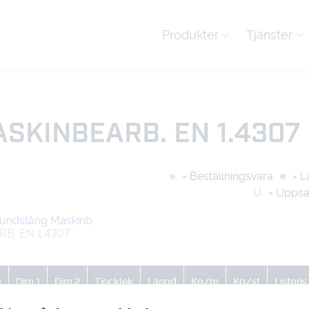
Produkter
Tjänster
SKINBEARB. EN 1.4307
= Beställningsvara
= L
U
= Uppsa
Rundstång Maskinb.
. EN 1.4307
g
Dim 1
Dim 2
Tjocklek
Längd
Kg/m
Kg/st
Listpris