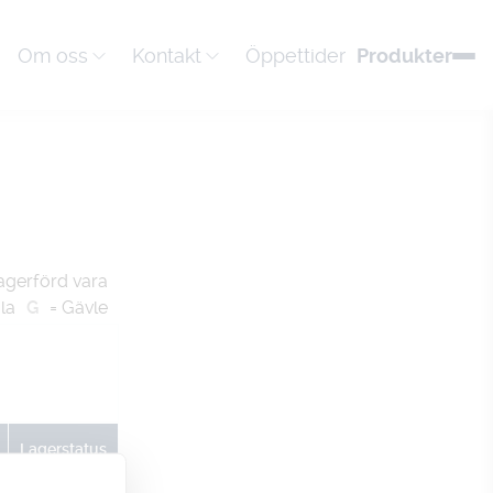
Om oss
Kontakt
Öppettider
Produkter
agerförd vara
la
G
= Gävle
Lagerstatus