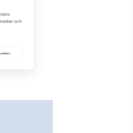
U
G
tsens
 medier och
 cookies