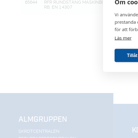
Om coo
65644
RFR RUNDSTÅNG MASKINBEA
32 k12
RB. EN 1.4307
Vi använde
prestanda o
för att för
Läs mer
Tillå
ALMGRUPPEN
K
SKROTCENTRALEN