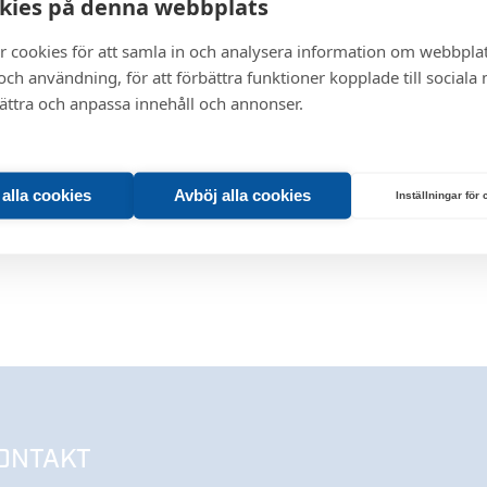
kies på denna webbplats
0
0
0
0
6.3
0
-
r cookies för att samla in och analysera information om webbpla
ch användning, för att förbättra funktioner kopplade till sociala
bättra och anpassa innehåll och annonser.
t alla cookies
Avböj alla cookies
Inställningar för
ONTAKT