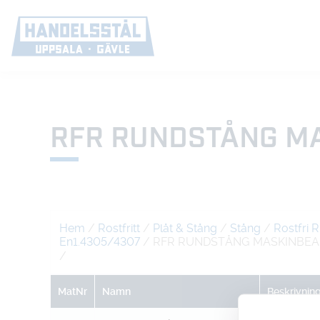
RFR RUNDSTÅNG MA
Hem
/
Rostfritt
/
Plåt & Stång
/
Stång
/
Rostfri 
En1.4305/4307
/ RFR RUNDSTÅNG MASKINBEARB
/
MatNr
Namn
Beskrivnin