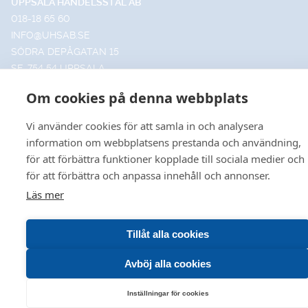
UPPSALA HANDELSSTÅL AB
018-18 65 60
INFO@UHSAB.SE
SÖDRA DEPÅGATAN 15
SE-754 54 UPPSALA
HANDELSSTÅL I GÄVLE AB
Om cookies på denna webbplats
026-495 99 00
INFO@HANDELSSTALGAVLE.SE
Vi använder cookies för att samla in och analysera
TRUTVÄGEN 4
information om webbplatsens prestanda och användning,
803 09 GÄVLE
för att förbättra funktioner kopplade till sociala medier och
för att förbättra och anpassa innehåll och annonser.
Läs mer
© 2026 Uppsala • Gävle
VÅR HEMSIDA ANVÄNDER COOKIES FÖR FÖRBÄTTRA
Leveransvillkor
•
Försäljningsvillkor
•
Produktkataloger
Tillåt alla cookies
ANVÄNDBARHET OCH ÖKAD RELEVANS INOM
MARKNADSFÖRING FÖR DIG. VILL DU LÄSA OM HUR VI
Avböj alla cookies
HANTERAR COOKIES KAN DU GÖRA DET
HÄR
.
Inställningar för cookies