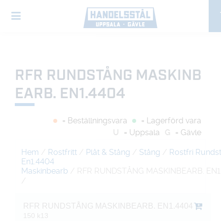
RFR RUNDSTÅNG MASKINB
EARB. EN1.4404
= Beställningsvara
= Lagerförd vara
U
= Uppsala
G
= Gävle
Hem
/
Rostfritt
/
Plåt & Stång
/
Stång
/
Rostfri Runds
En1.4404
Maskinbearb
/ RFR RUNDSTÅNG MASKINBEARB. EN1
/
RFR RUNDSTÅNG MASKINBEARB. EN1.4404
150 k13