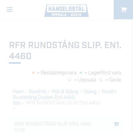
RFR RUNDSTÅNG SLIP. EN1.
4460
= Beställningsvara
= Lagerförd vara
U
= Uppsala
G
= Gävle
Hem
/
Rostfritt
/
Plåt & Stång
/
Stång
/
Rostfri
Rundstång Duplex En1.4460
Slip
/ RFR RUNDSTÅNG SLIP. EN1.4460
/
RFR RUNDSTÅNG SLIP. EN1.4460
12 h9