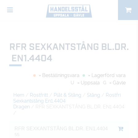
RFR SEXKANTSTÅNG BL.DR.
EN1.4404
= Beställningsvara
= Lagerförd vara
U
= Uppsala
G
= Gävle
Hem
/
Rostfritt
/
Plåt & Stång
/
Stång
/
Rostfri
Sexkantstång En1.4404
Dragen
/ RFR SEXKANTSTÅNG BL.DR. EN1.4404
/
RFR SEXKANTSTÅNG BL.DR. EN1.4404
55