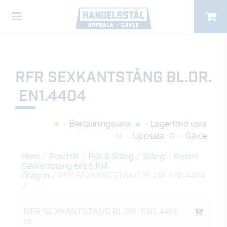
RFR SEXKANTSTÅNG BL.DR.
EN1.4404
= Beställningsvara
= Lagerförd vara
U
= Uppsala
G
= Gävle
Hem
/
Rostfritt
/
Plåt & Stång
/
Stång
/
Rostfri
Sexkantstång En1.4404
Dragen
/ RFR SEXKANTSTÅNG BL.DR. EN1.4404
/
RFR SEXKANTSTÅNG BL.DR. EN1.4404
55