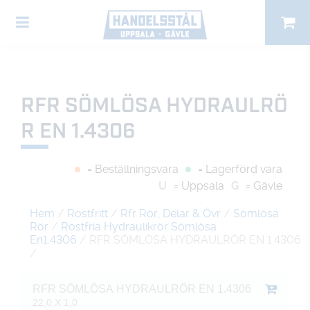
RFR SÖMLÖSA HYDRAULRÖ
R EN 1.4306
= Beställningsvara
= Lagerförd vara
U
= Uppsala
G
= Gävle
Hem
/
Rostfritt
/
Rfr Rör, Delar & Övr
/
Sömlösa
Rör
/
Rostfria Hydraulikrör Sömlösa
En1.4306
/ RFR SÖMLÖSA HYDRAULRÖR EN 1.4306
/
RFR SÖMLÖSA HYDRAULRÖR EN 1.4306
22,0 X 1,0