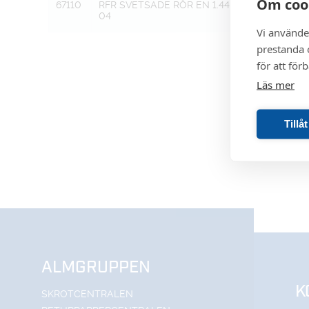
Om coo
67110
RFR SVETSADE RÖR EN 1.44
18,0 X 1,5
04
Vi använde
prestanda o
för att för
Läs mer
Tillå
ALMGRUPPEN
K
SKROTCENTRALEN