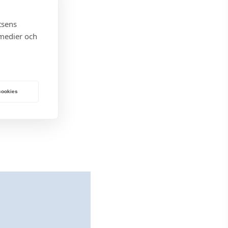
U
G
tsens
 medier och
 cookies