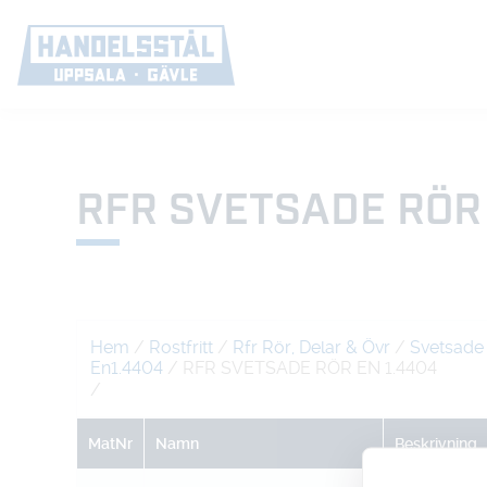
RFR SVETSADE RÖR 
Hem
/
Rostfritt
/
Rfr Rör, Delar & Övr
/
Svetsade
En1.4404
/ RFR SVETSADE RÖR EN 1.4404
/
MatNr
Namn
Beskrivning