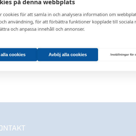
kies på denna webbplats
0
0
0
0
0.62
0
-
r cookies för att samla in och analysera information om webbpla
ch användning, för att förbättra funktioner kopplade till sociala
bättra och anpassa innehåll och annonser.
t alla cookies
Avböj alla cookies
Inställningar för
ONTAKT