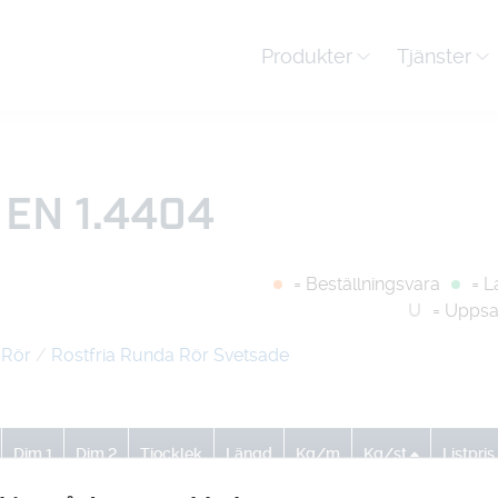
Produkter
Tjänster
EN 1.4404
= Beställningsvara
= L
U
= Uppsa
 Rör
/
Rostfria Runda Rör Svetsade
Dim 1
Dim 2
Tjocklek
Längd
Kg/m
Kg/st
Listpris