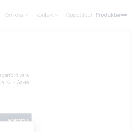
Om oss
Kontakt
Öppettider
Produkter
agerförd vara
la
G
= Gävle
Lagerstatus