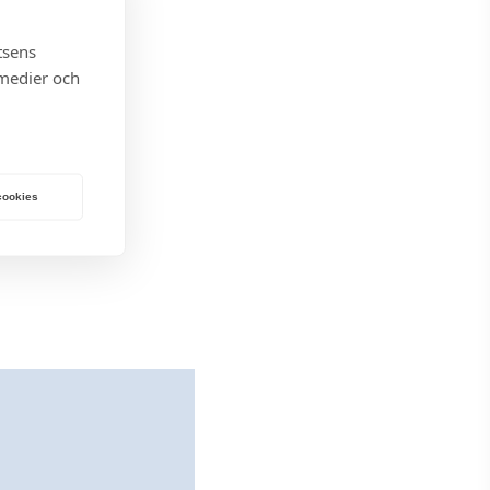
U
G
tsens
 medier och
 cookies