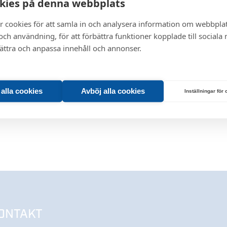
kies på denna webbplats
0
0
0
0
0.62
0
-
r cookies för att samla in och analysera information om webbpla
ch användning, för att förbättra funktioner kopplade till sociala
bättra och anpassa innehåll och annonser.
t alla cookies
Avböj alla cookies
Inställningar för
ONTAKT