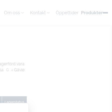
Om oss
Kontakt
Öppettider
Produkter
agerförd vara
la
G
= Gävle
Lagerstatus