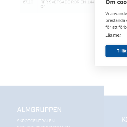
Om coo
67110
RFR SVETSADE RÖR EN 1.44
18,0 X 1,5
04
Vi använde
prestanda o
för att för
Läs mer
Tillå
ALMGRUPPEN
K
SKROTCENTRALEN