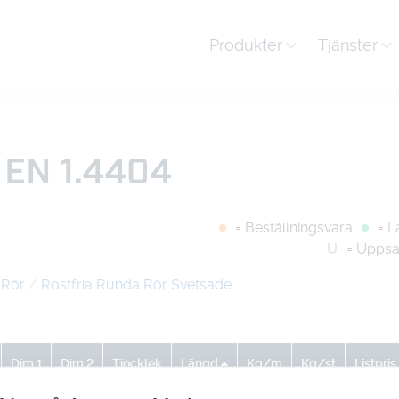
Produkter
Tjänster
EN 1.4404
= Beställningsvara
= L
U
= Uppsa
 Rör
/
Rostfria Runda Rör Svetsade
Dim 1
Dim 2
Tjocklek
Längd
Kg/m
Kg/st
Listpris