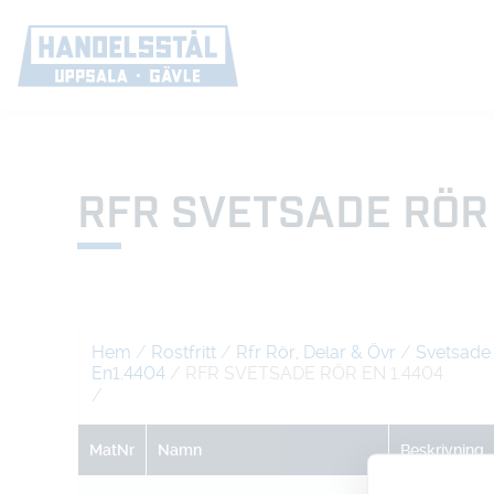
RFR SVETSADE RÖR 
Hem
/
Rostfritt
/
Rfr Rör, Delar & Övr
/
Svetsade
En1.4404
/ RFR SVETSADE RÖR EN 1.4404
/
MatNr
Namn
Beskrivning