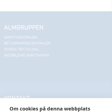
ALMGRUPPEN
SKROTCENTRALEN
RETURPAPPERCENTRALEN
NORDIC RECYCLING
ÅKERBLOMS SKROTAFFÄR
KONTAKT
Om cookies på denna webbplats
UPPSALA HANDELSSTÅL AB