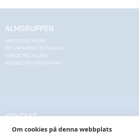
ALMGRUPPEN
SKROTCENTRALEN
RETURPAPPERCENTRALEN
NORDIC RECYCLING
ÅKERBLOMS SKROTAFFÄR
KONTAKT
Om cookies på denna webbplats
UPPSALA HANDELSSTÅL AB
018-18 65 60