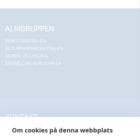
ALMGRUPPEN
SKROTCENTRALEN
RETURPAPPERCENTRALEN
NORDIC RECYCLING
ÅKERBLOMS SKROTAFFÄR
KONTAKT
Om cookies på denna webbplats
UPPSALA HANDELSSTÅL AB
018-18 65 60