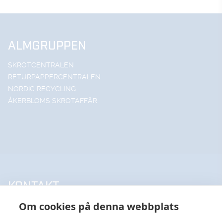
ALMGRUPPEN
SKROTCENTRALEN
RETURPAPPERCENTRALEN
NORDIC RECYCLING
ÅKERBLOMS SKROTAFFÄR
KONTAKT
Om cookies på denna webbplats
UPPSALA HANDELSSTÅL AB
018-18 65 60