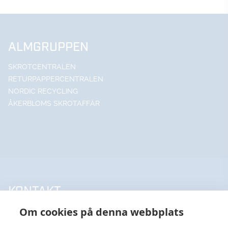
ALMGRUPPEN
SKROTCENTRALEN
RETURPAPPERCENTRALEN
NORDIC RECYCLING
ÅKERBLOMS SKROTAFFÄR
KONTAKT
Om cookies på denna webbplats
UPPSALA HANDELSSTÅL AB
018-18 65 60