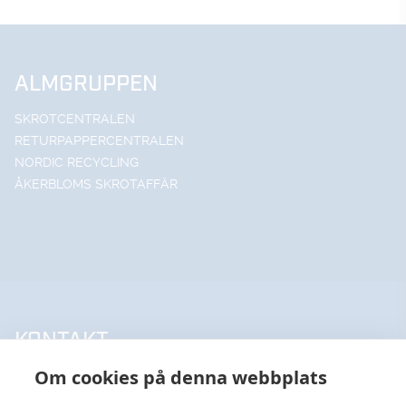
ALMGRUPPEN
SKROTCENTRALEN
RETURPAPPERCENTRALEN
NORDIC RECYCLING
ÅKERBLOMS SKROTAFFÄR
KONTAKT
Om cookies på denna webbplats
UPPSALA HANDELSSTÅL AB
018-18 65 60