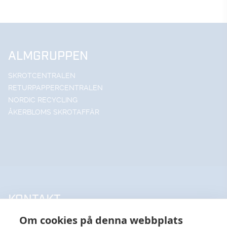
ALMGRUPPEN
SKROTCENTRALEN
RETURPAPPERCENTRALEN
NORDIC RECYCLING
ÅKERBLOMS SKROTAFFÄR
KONTAKT
Om cookies på denna webbplats
UPPSALA HANDELSSTÅL AB