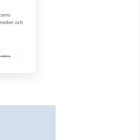
tsens
 medier och
 cookies