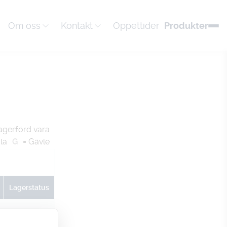
Om oss
Kontakt
Öppettider
Produkter
agerförd vara
la
G
= Gävle
Lagerstatus
U
G