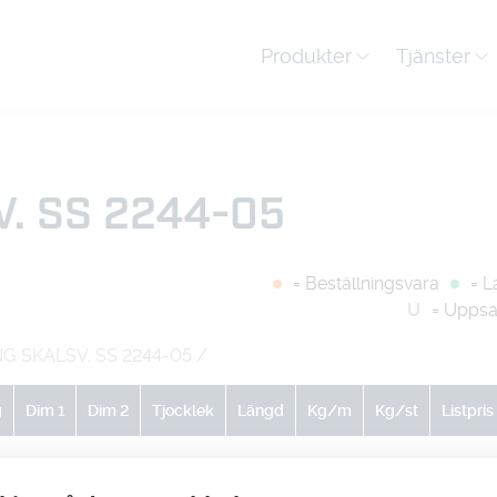
Produkter
Tjänster
. SS 2244-05
= Beställningsvara
= L
U
= Uppsa
 SKALSV. SS 2244-05
/
g
Dim 1
Dim 2
Tjocklek
Längd
Kg/m
Kg/st
Listpris
0
0
0
0
51.5
309
-