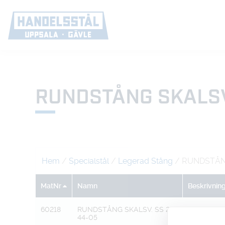
RUNDSTÅNG SKALSV
Hem
/
Specialstål
/
Legerad Stång
/ RUNDSTÅNG
MatNr
Namn
Beskrivnin
60218
RUNDSTÅNG SKALSV. SS 22
91,4
44-05