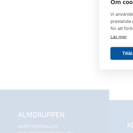
Om coo
Vi använde
prestanda o
för att för
Läs mer
Tillå
ALMGRUPPEN
K
SKROTCENTRALEN